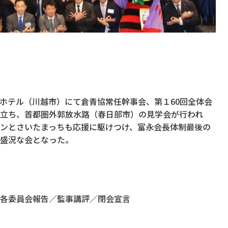
ンスホテル（川越市）にて倉青協常任幹事会、第１60回全体会
立ち、首都圏外郭放水路（春日部市）の見学会が行われ
ンとさいたまっちも応援に駆けつけ、富永会長体制最後の
盛況な会となった。
各委員会報告／監事講評／閉会宣言