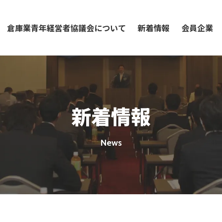
倉庫業青年経営者協議会について
新着情報
会員企業
会長挨拶
新着情報一覧
会則
お知らせ
新着情報
沿革
活動報告
News
歴代会長
記念誌