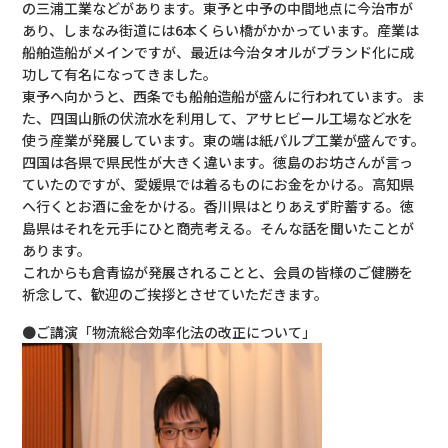
の三浦工業などがあります。東予と中予の中間地点に今治市が
あり、しまなみ街道には6本くらい橋がかかっています。産業は
船舶造船がメインですが、最近は今治タオルがブランド化に成
功して有名になってきました。
東予へ向かうと、西条でも船舶造船が盛んに行われています。ま
た、四国山脈の伏流水を利用して、アサヒビール工場など水を
使う産業が発展しています。東の端は紙パルプ工業が盛んです。
四国は各県で県民性が大きく違います。徳島のお坊さんが言っ
ていたのですが、愛媛県では着るものにお金をかける。高知県
へ行くとお酒に金をかける。香川県はとりあえず貯蓄する。徳
島県はそれを元手にひと商売考える。そんな話を聞いたことが
あります。
これからも倉青協が発展されることと、会員の皆様のご健勝を
祈念して、歓迎のご挨拶とさせていただきます。
●ご講演「物流総合効率化法の改正について」