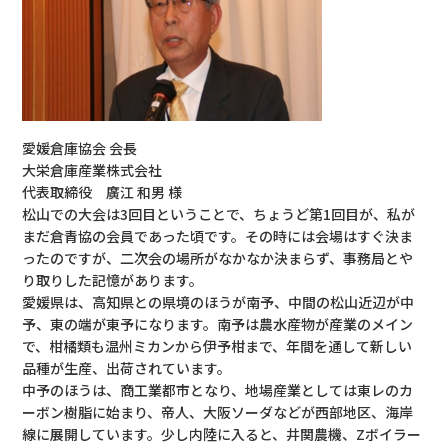
愛媛倉庫協会 会長
大栄倉庫産業株式会社
代表取締役 廣江 和男 様
松山での大会は3回目ということで、ちょうど第1回目が、私が
まだ倉青協の会員であった頃です。その時には会場はすぐ決ま
ったのですが、二次会の場所がなかなか決まらず、事務局とや
り取りした記憶があります。
愛媛県は、高知県との県境のほうが南予、中間の松山近辺が中
予、東の端が東予になります。南予は農水産物が産業のメイン
で、柑橘類も温州ミカンから伊予柑まで、年間を通して新しい
品種が生産、出荷されています。
中予のほうは、商工業都市となり、地場産業としては東レのカ
ーボン樹脂に始まり、帝人、大阪ソーダなどが西部地区、海岸
線に展開しています。少し内陸に入ると、井関農機、Zボイラー