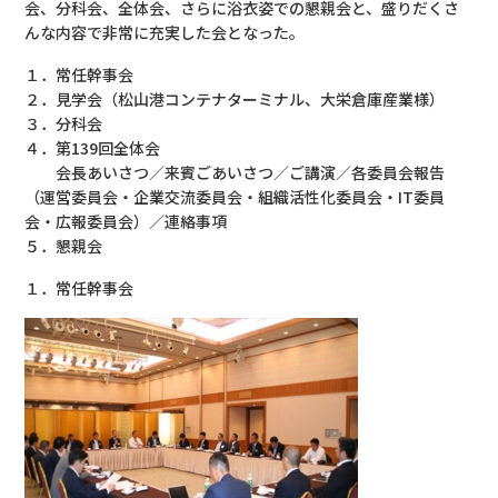
会、分科会、全体会、さらに浴衣姿での懇親会と、盛りだくさ
んな内容で非常に充実した会となった。
１．常任幹事会
２．見学会（松山港コンテナターミナル、大栄倉庫産業様）
３．分科会
４．第139回全体会
会長あいさつ／来賓ごあいさつ／ご講演／各委員会報告
（運営委員会・企業交流委員会・組織活性化委員会・IT委員
会・広報委員会）／連絡事項
５．懇親会
１．常任幹事会