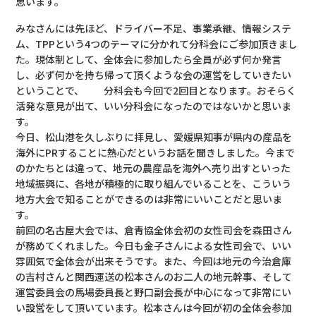
思います。
みなさんには先ほど、ドライバー不足、事業承継、情報システ
ム、TPPという4つのテーマに分かれて分科会にご参加頂きまし
た。現体制として、全体会に参加したら全員が必ず何か発言
し、必ず何かを持ち帰って頂くような会の運営をしていきたい
ということで、 分科会も今回で2回目となります。おそらく
活発な意見が出て、いい分科会になったのではないかと思いま
す。
今日、松山港を久しぶりに拝見し、愛媛県知事が県内の産品を
海外にPRすることに熱心だというお話を聞きしました。今まで
のかたちとは違って、地元の農産品を海外へ売り出すといった
地域振興に、各地が積極的に取り組んでいることを、こういう
地方大会で知ることができるのは非常にいいことだと思いま
す。
前回の名古屋大会では、倉青協全体会初の女性司会を森田さん
が務めてくれました。今日も金子さんによる女性司会で、いい
雰囲気で全体会が出来そうです。また、今回は地元の今治倉庫
の吉村さんと関西運送の松本さんのお二人の地元幹事、そして
運営委員会の馬場委員長と野口副会長が中心になって非常にい
い設営をして頂いています。松本さんは今回が初の全体会参加