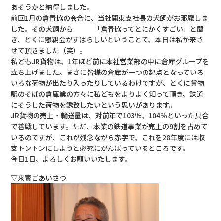
あそうかと納得しました。
前回1月の倉青協の会合に、当社関東支社長の犬飼がお邪魔しま
した。その犬飼から 「倉青協ってとにかくすごい」と聞
き、とくに懇親会がすばらしいということで、本日は私が来さ
せて頂きました（笑）。
私どもJR貨物は、1年ほど前に本社営業部の中に倉庫グループを
立ち上げました。まさに皆様の倉庫が一つの起点となっていろ
いろな荷物が出たり入ったりしているわけですが、とくに貨物
駅のそばの倉庫業の方々に私どもをよりよく知って頂き、鉄道
にそうした荷物を誘致したいという思いがあります。
JR貨物の売上・輸送量は、対前年で103％、104％といった具合
で善戦しています。ただ、本業の鉄道事業が売上の9割を占めて
いるのですが、これが残念ながら赤字で、これを28年度には収
支トントンにしようと必死にがんばっているところです。
今日1日、よろしくお願いいたします。
▽来賓ごあいさつ