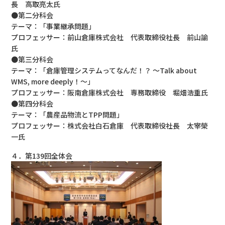
長 高取亮太氏
●第二分科会
テーマ：「事業継承問題」
プロフェッサー：前山倉庫株式会社 代表取締役社長 前山諭
氏
●第三分科会
テーマ：「倉庫管理システムってなんだ！？ ～Talk about
WMS, more deeply！～」
プロフェッサー：阪南倉庫株式会社 専務取締役 堀畑浩重氏
●第四分科会
テーマ：「農産品物流とTPP問題」
プロフェッサー：株式会社白石倉庫 代表取締役社長 太宰榮
一氏
４．第139回全体会