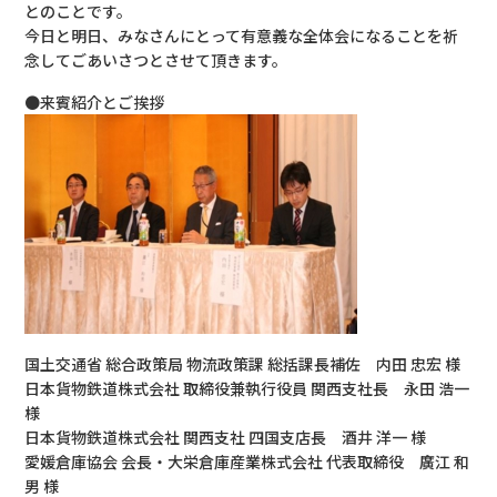
とのことです。
今日と明日、みなさんにとって有意義な全体会になることを祈
念してごあいさつとさせて頂きます。
●来賓紹介とご挨拶
国土交通省 総合政策局 物流政策課 総括課長補佐 内田 忠宏 様
日本貨物鉄道株式会社 取締役兼執行役員 関西支社長 永田 浩一
様
日本貨物鉄道株式会社 関西支社 四国支店長 酒井 洋一 様
愛媛倉庫協会 会長・大栄倉庫産業株式会社 代表取締役 廣江 和
男 様